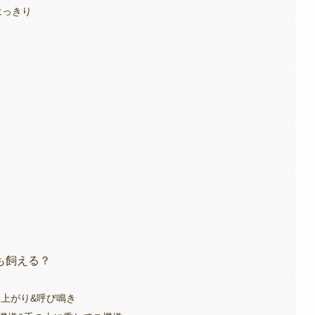
はっきり
も飼える？
爆上がり&呼び鳴き