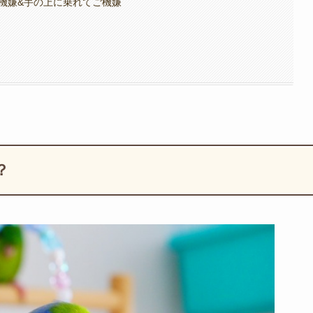
機嫌&手の上に乗れてご機嫌
？