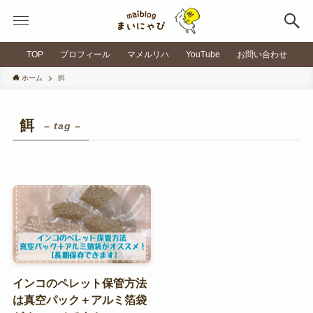
TOP
プロフィール
マメルリハ
YouTube
お問い合わせ
ホーム
餌
餌
– tag –
インコのペレット保管方法
は真空パック＋アルミ箔袋