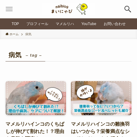
TOP
プロフィール
マメルリハ
YouTube
お問い合わせ
ホーム
病気
病気
– tag –
マメルリハインコのくちば
マメルリハインコの雛換羽
しが伸びて割れた！？理由
はいつから？栄養満点なシ