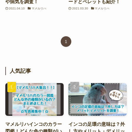
や病気を調査！
ードとペレットも紹介！
2021.04.10
マメルリハ
2021.03.30
マメルリハ
1
人気記事
マメルリハインコのカラー
インコの足環の意味は？外
図鑑！どんな色の種類がい
し方やメリット・デメリッ