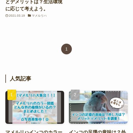
とデメリットは？生活環境
に応じて考えよう。
2021.03.19
マメルリハ
1
人気記事
マメルリハインコのカラー
インコの足環の意味は？外